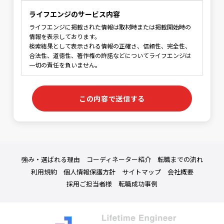
ライフエンジのサービス内容
ライフエンジに掲載された情報は取材時または掲載開始時の
情報を表示しております。
検索結果として表示される情報の正確さ、信頼性、完全性、
合法性、道徳性、著作権の許諾などについてライフエンジは
一切の責任を負いません。
利用規約の範囲
ライフエンジの利用者はライフエンジの利用に関して適用さ
れる、以下の利用規約を承認するものとします。
利用規約の変更
本利用規約は如何なる理由でも通知なしに変更する場合があ
ります。
強み・選ばれる理由
コーディネーター紹介
転職までの流れ
サービスの変更・停止
利用規約
個人情報保護方針
サイトマップ
会社概要
当社は、当サイトの全てまたは一部のサービスをいつでも、
採用ご担当者様
転職成功事例
変更または停止することができるものとします。サービス変
更・停止の際、当社はできうる限りの方法で、利用者に対し
てその旨を事前に告知するものとします。但し、天災などや
むを得ぬ場合は事前に告知することなく、サービスを変更・