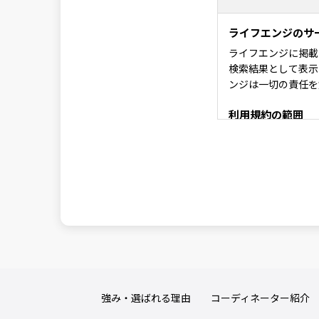
ライフエンジのサ
ライフエンジに掲載
検索結果として表示
ンジは一切の責任を
利用規約の範囲
ライフエンジの利用
利用規約の変更
本利用規約は如何な
サービスの変更・
当社は、当サイトの
ビス変更・停止の際
し、天災などやむを
変更または停止に伴
強み・選ばれる理由
コーディネーター紹介
責任の制約