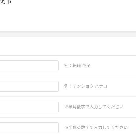
古河市
例：転職 花子
例：テンショク ハナコ
※半角数字で入力してください
※半角英数字で入力してください