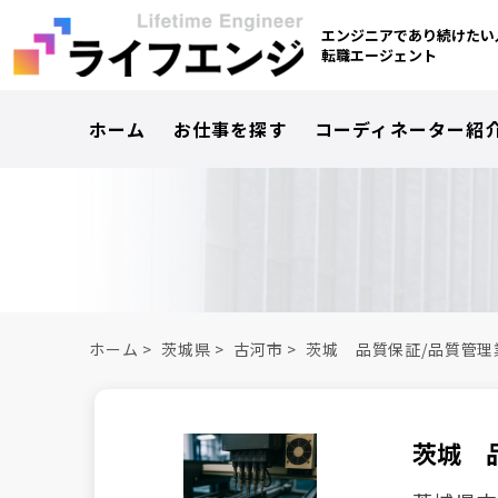
エンジニアであり続けたい
転職エージェント
ホーム
お仕事を探す
コーディネーター紹
ホーム
>
茨城県
>
古河市
>
茨城 品質保証/品質管理
茨城 