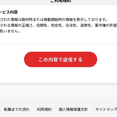
ご利用規約
ービス内容
された情報は取材時または掲載開始時の情報を表示しております。
される情報の正確さ、信頼性、完全性、合法性、道徳性、著作権の許諾
負いません。
者はライフエンジの利用に関して適用される、以下の利用規約を承認す
る理由でも通知なしに変更する場合があります。
停止
全てまたは一部のサービスをいつでも、変更または停止することができ
、当社はできうる限りの方法で、利用者に対してその旨を事前に告知す
得ぬ場合は事前に告知することなく、サービスを変更・停止できるもの
い、利用者に損害が発生した場合、当社は一切の責任を負わないものと
転職までの流れ
利用規約
個人情報保護方針
サイトマッ