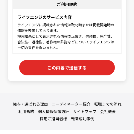
ご利用規約
ライフエンジのサービス内容
ライフエンジに掲載された情報は取材時または掲載開始時の
情報を表示しております。
検索結果として表示される情報の正確さ、信頼性、完全性、
合法性、道徳性、著作権の許諾などについてライフエンジは
一切の責任を負いません。
利用規約の範囲
ライフエンジの利用者はライフエンジの利用に関して適用さ
れる、以下の利用規約を承認するものとします。
利用規約の変更
本利用規約は如何なる理由でも通知なしに変更する場合があ
ります。
強み・選ばれる理由
コーディネーター紹介
転職までの流れ
サービスの変更・停止
利用規約
個人情報保護方針
サイトマップ
会社概要
当社は、当サイトの全てまたは一部のサービスをいつでも、
採用ご担当者様
転職成功事例
変更または停止することができるものとします。サービス変
更・停止の際、当社はできうる限りの方法で、利用者に対し